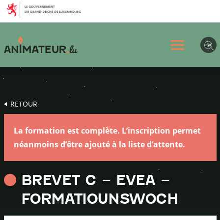
Aller
Aller
Aller
au
au
au
menu
contenu
pied
principal
de
page
RETOUR
La formation est complète. L’inscription permet
néanmoins d’être ajouté à la liste d’attente.
BREVET C – EVEA –
FORMATIOUNSWOCH