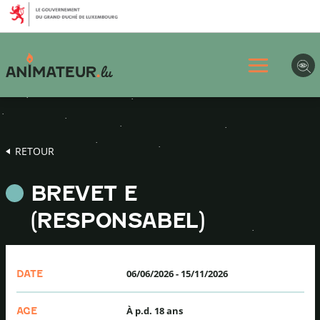
Aller
Aller
Aller
au
au
au
menu
contenu
pied
principal
de
page
RETOUR
BREVET E
(RESPONSABEL)
06/06/2026
-
15/11/2026
DATE
À p.d. 18 ans
AGE