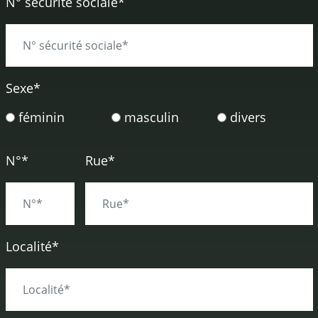
N° sécurité sociale*
Sexe
*
féminin
masculin
divers
N°*
Rue*
Localité*