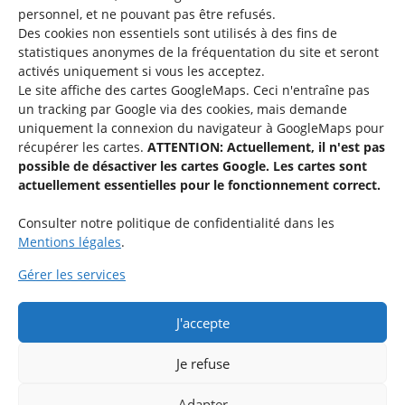
personnel, et ne pouvant pas être refusés.
Des cookies non essentiels sont utilisés à des fins de
Une offre du
statistiques
anonymes de la fréquentation du site
et seront
activés uniquement si vous les acceptez.
Le site affiche des cartes GoogleMaps. Ceci n'entraîne pas
un tracking par Google via des cookies, mais demande
uniquement la connexion du navigateur à GoogleMaps pour
récupérer les cartes.
ATTENTION: Actuellement, il n'est pas
Service national de la jeunesse
possible de désactiver les cartes Google. Les cartes sont
actuellement essentielles pour le fonctionnement correct.
48-50 rue Charles Martel
L-2134 Luxembourg
Consulter notre politique de confidentialité dans les
Mentions légales
.
Gérer les services
J'accepte
Rejoignez le groupe « Aide-Animateur / Animateur / Aide-
Technique » sur Facebook.
Je refuse
Adapter