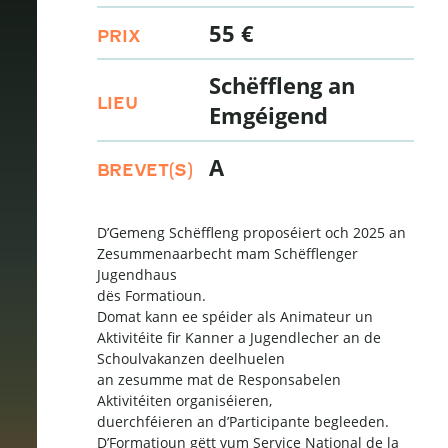
55 €
PRIX
Schëffleng an
LIEU
Emgéigend
A
BREVET(S)
D’Gemeng Schëffleng proposéiert och 2025 an
Zesummenaarbecht mam Schëfflenger
Jugendhaus
dës Formatioun.
Domat kann ee spéider als Animateur un
Aktivitéite fir Kanner a Jugendlecher an de
Schoulvakanzen deelhuelen
an zesumme mat de Responsabelen
Aktivitéiten organiséieren,
duerchféieren an d’Participante begleeden.
D’Formatioun gëtt vum Service National de la