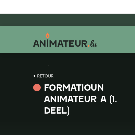
Aller
Aller
Aller
au
au
au
menu
contenu
pied
principal
de
page
RETOUR
FORMATIOUN
ANIMATEUR A (1.
DEEL)