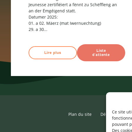
Jeunesse zertifiéiert a fënnt zu Schëffleng an
an der Ëmgéigend statt.
Datumer 2025:
01. a 02. Mäerz (mat Iwernuechtung)
29. a 30...
Liste
Lire plus
d'attente
Ce site ut
Plan du site
Déclaration d’ac
fonctionn
pouvant p
Des cookie