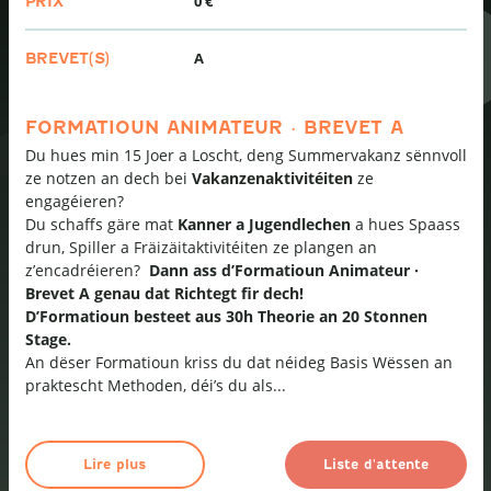
0 €
PRIX
A
BREVET(S)
FORMATIOUN ANIMATEUR · BREVET A
Du hues min 15 Joer a Loscht, deng Summervakanz sënnvoll
ze notzen an dech bei
Vakanzenaktivitéiten
ze
engagéieren?
Du schaffs gäre mat
Kanner a Jugendlechen
a hues Spaass
drun, Spiller a Fräizäitaktivitéiten ze plangen an
z’encadréieren?
Dann ass d’Formatioun Animateur ·
Brevet A genau dat Richtegt fir dech!
D’Formatioun besteet aus 30h Theorie an 20 Stonnen
Stage.
An dëser Formatioun kriss du dat néideg Basis Wëssen an
praktescht Methoden, déi’s du als...
Lire plus
Liste d'attente