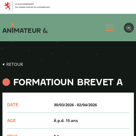
Aller
Aller
Aller
au
au
au
menu
contenu
pied
principal
de
page
RETOUR
FORMATIOUN BREVET A
30/03/2026
-
02/04/2026
DATE
À p.d. 15 ans
AGE