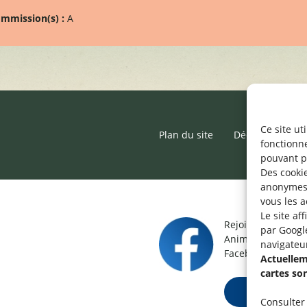
mmission(s) :
A
Ce site ut
Plan du site
Déclaration d’ac
fonctionn
pouvant p
Des cookie
anonymes 
vous les a
Le site af
Rejoignez le grou
par Googl
Animateur / Aide-
navigateu
Facebook.
Actuelleme
cartes so
Rejoindre ma
Consulter 