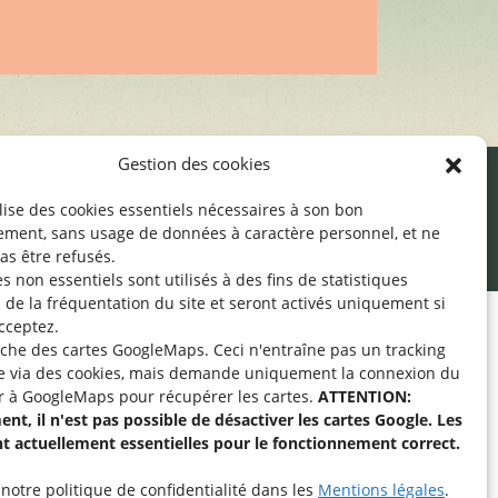
Gestion des cookies
ilise des cookies essentiels nécessaires à son bon
cessibilité
Mentions légales
©2026 SNJ
ement, sans usage de données à caractère personnel, et ne
as être refusés.
s non essentiels sont utilisés à des fins de statistiques
de la fréquentation du site
et seront activés uniquement si
cceptez.
fiche des cartes GoogleMaps. Ceci n'entraîne pas un tracking
pe « Aide-Animateur /
e via des cookies, mais demande uniquement la connexion du
Technique » sur
r à GoogleMaps pour récupérer les cartes.
ATTENTION:
nt, il n'est pas possible de désactiver les cartes Google. Les
nt actuellement essentielles pour le fonctionnement correct.
intenant
notre politique de confidentialité dans les
Mentions légales
.