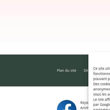
Ce site ut
Plan du site
Déclaration d’ac
fonctionn
pouvant p
Des cookie
anonymes 
vous les a
Le site af
Rejoignez le grou
par Googl
Animateur / Aide-
navigateu