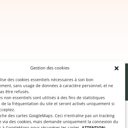
Gestion des cookies
ilise des cookies essentiels nécessaires à son bon
cessibilité
Mentions légales
©2026 SNJ
ement, sans usage de données à caractère personnel, et ne
as être refusés.
s non essentiels sont utilisés à des fins de statistiques
de la fréquentation du site
et seront activés uniquement si
cceptez.
fiche des cartes GoogleMaps. Ceci n'entraîne pas un tracking
pe « Aide-Animateur /
e via des cookies, mais demande uniquement la connexion du
Technique » sur
r à GoogleMaps pour récupérer les cartes.
ATTENTION: