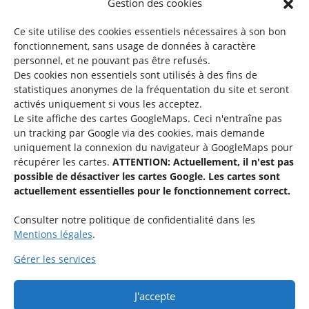
Gestion des cookies
©2026 SNJ
Ce site utilise des cookies essentiels nécessaires à son bon
fonctionnement, sans usage de données à caractère
personnel, et ne pouvant pas être refusés.
Des cookies non essentiels sont utilisés à des fins de
Une offre du
statistiques
anonymes de la fréquentation du site
et seront
activés uniquement si vous les acceptez.
Le site affiche des cartes GoogleMaps. Ceci n'entraîne pas
un tracking par Google via des cookies, mais demande
uniquement la connexion du navigateur à GoogleMaps pour
récupérer les cartes.
ATTENTION: Actuellement, il n'est pas
Service national de la jeunesse
possible de désactiver les cartes Google. Les cartes sont
actuellement essentielles pour le fonctionnement correct.
48-50 rue Charles Martel
L-2134 Luxembourg
Consulter notre politique de confidentialité dans les
Mentions légales
.
Gérer les services
J'accepte
Rejoignez le groupe « Aide-Animateur / Animateur / Aide-