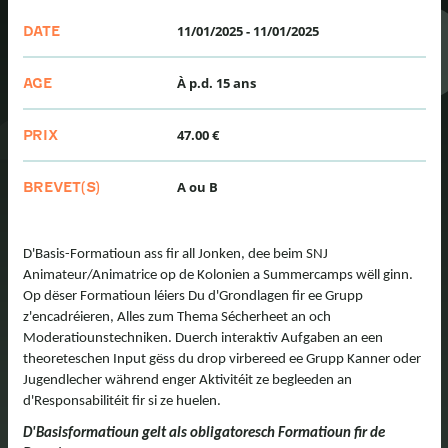
11/01/2025
-
11/01/2025
DATE
À p.d. 15 ans
AGE
47.00 €
PRIX
A ou B
BREVET(S)
D'Basis-Formatioun ass fir all Jonken, dee beim SNJ
Animateur/Animatrice op de Kolonien a Summercamps wëll ginn.
Op dëser Formatioun léiers Du d'Grondlagen fir ee Grupp
z'encadréieren, Alles zum Thema Sécherheet an och
Moderatiounstechniken. Duerch interaktiv Aufgaben an een
theoreteschen Input gëss du drop virbereed ee Grupp Kanner oder
Jugendlecher während enger Aktivitéit ze begleeden an
d'Responsabilitéit fir si ze huelen.
D'Basisformatioun gelt als obligatoresch Formatioun fir de