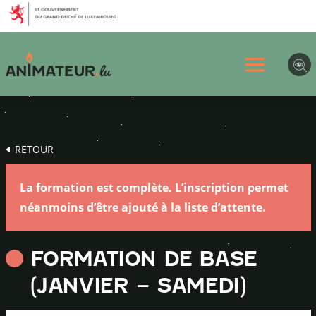
Aller
Aller
Aller
au
au
au
menu
contenu
pied
principal
de
page
RETOUR
La formation est complète. L’inscription permet
néanmoins d’être ajouté à la liste d’attente.
FORMATION DE BASE
(JANVIER – SAMEDI)