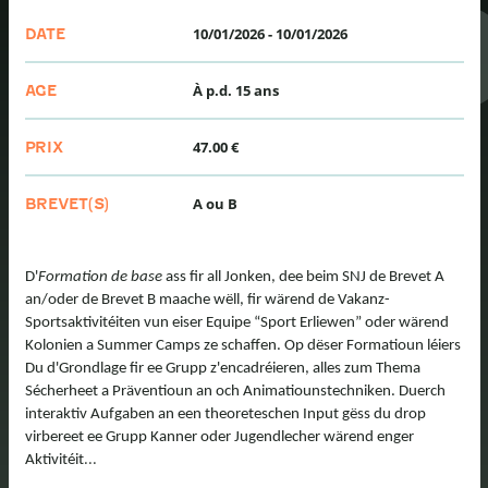
10/01/2026
-
10/01/2026
DATE
À p.d. 15 ans
AGE
47.00 €
PRIX
A ou B
BREVET(S)
D'
Formation de base
ass fir all Jonken, dee beim SNJ de Brevet A
an/oder de Brevet B maache wëll, fir wärend de Vakanz-
Sportsaktivitéiten vun eiser Equipe “Sport Erliewen” oder wärend
Kolonien a Summer Camps ze schaffen. Op dëser Formatioun léiers
Du d'Grondlage fir ee Grupp z'encadréieren, alles zum Thema
Sécherheet a Präventioun an och Animatiounstechniken. Duerch
interaktiv Aufgaben an een theoreteschen Input gëss du drop
virbereet ee Grupp Kanner oder Jugendlecher wärend enger
...
Aktivitéit