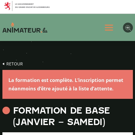
Aller
Aller
Aller
au
au
au
menu
contenu
pied
principal
de
page
RETOUR
La formation est complète. L’inscription permet
néanmoins d’être ajouté à la liste d’attente.
FORMATION DE BASE
(JANVIER – SAMEDI)