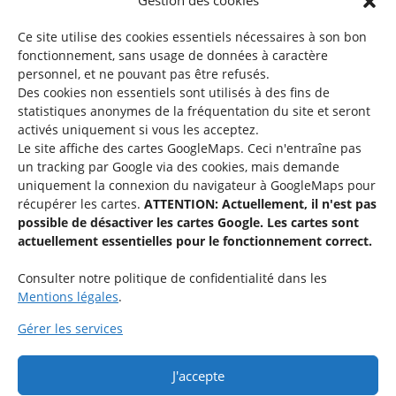
Gestion des cookies
©2026 SNJ
Ce site utilise des cookies essentiels nécessaires à son bon
fonctionnement, sans usage de données à caractère
personnel, et ne pouvant pas être refusés.
Des cookies non essentiels sont utilisés à des fins de
Une offre du
statistiques
anonymes de la fréquentation du site
et seront
activés uniquement si vous les acceptez.
Le site affiche des cartes GoogleMaps. Ceci n'entraîne pas
un tracking par Google via des cookies, mais demande
uniquement la connexion du navigateur à GoogleMaps pour
récupérer les cartes.
ATTENTION: Actuellement, il n'est pas
Service national de la jeunesse
possible de désactiver les cartes Google. Les cartes sont
actuellement essentielles pour le fonctionnement correct.
48-50 rue Charles Martel
L-2134 Luxembourg
Consulter notre politique de confidentialité dans les
Mentions légales
.
Gérer les services
J'accepte
Rejoignez le groupe « Aide-Animateur / Animateur / Aide-