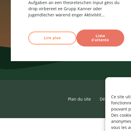
Aufgaben an een theoreteschen Input gëss du
drop virbereet ee Grupp Kanner oder
Jugendlecher wärend enger Aktivitéit...
Liste
Lire plus
d'attente
Ce site ut
Plan du site
Déclaration d’ac
fonctionn
pouvant p
Des cookie
anonymes 
vous les a