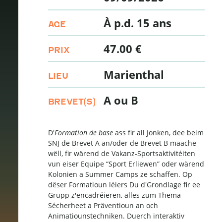
À p.d. 15 ans
AGE
47.00 €
PRIX
Marienthal
LIEU
A ou B
BREVET(S)
D'
Formation de base
ass fir all Jonken, dee beim
SNJ de Brevet A an/oder de Brevet B maache
wëll, fir wärend de Vakanz-Sportsaktivitéiten
vun eiser Equipe “Sport Erliewen” oder wärend
Kolonien a Summer Camps ze schaffen. Op
dëser Formatioun léiers Du d'Grondlage fir ee
Grupp z'encadréieren, alles zum Thema
Sécherheet a Präventioun an och
Animatiounstechniken. Duerch interaktiv