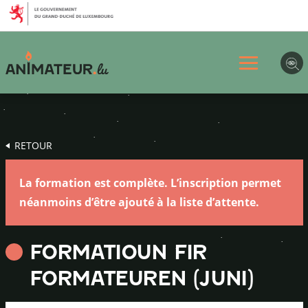
Aller
Aller
Aller
au
au
au
menu
contenu
pied
principal
de
page
RETOUR
La formation est complète. L’inscription permet
néanmoins d’être ajouté à la liste d’attente.
FORMATIOUN FIR
FORMATEUREN (JUNI)