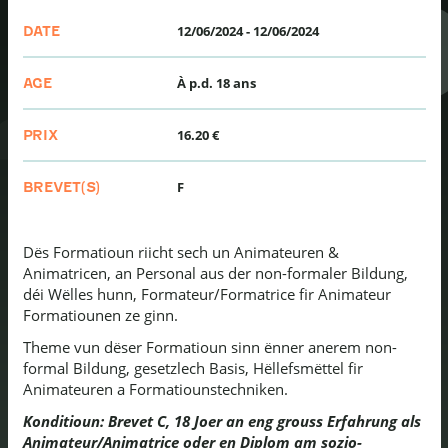
12/06/2024
-
12/06/2024
DATE
À p.d. 18 ans
AGE
16.20 €
PRIX
F
BREVET(S)
Dës Formatioun riicht sech un Animateuren &
Animatricen, an Personal aus der non-formaler Bildung,
déi Wëlles hunn, Formateur/Formatrice fir Animateur
Formatiounen ze ginn.
Theme vun dëser Formatioun sinn ënner anerem non-
formal Bildung, gesetzlech Basis, Hëllefsmëttel fir
Animateuren a Formatiounstechniken.
Konditioun: Brevet C, 18 Joer an eng grouss Erfahrung als
Animateur/Animatrice oder en Diplom am sozio-