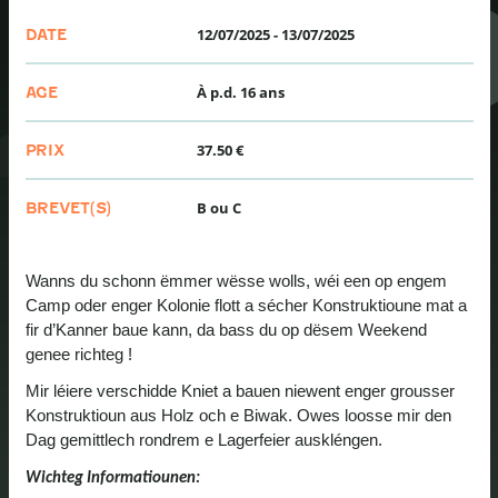
12/07/2025
-
13/07/2025
DATE
À p.d. 16 ans
AGE
37.50 €
PRIX
B ou C
BREVET(S)
Wanns du schonn ëmmer wësse wolls, wéi een op engem
Camp oder enger Kolonie flott a sécher Konstruktioune mat a
fir d’Kanner baue kann, da bass du op dësem Weekend
genee richteg !
Mir léiere verschidde Kniet a bauen niewent enger grousser
Konstruktioun aus Holz och e Biwak. Owes loosse mir den
Dag gemittlech rondrem e Lagerfeier auskléngen.
Wichteg Informatiounen: