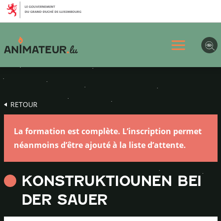
Aller
Aller
Aller
au
au
au
menu
contenu
pied
principal
de
page
RETOUR
La formation est complète. L’inscription permet
néanmoins d’être ajouté à la liste d’attente.
KONSTRUKTIOUNEN BEI
DER SAUER