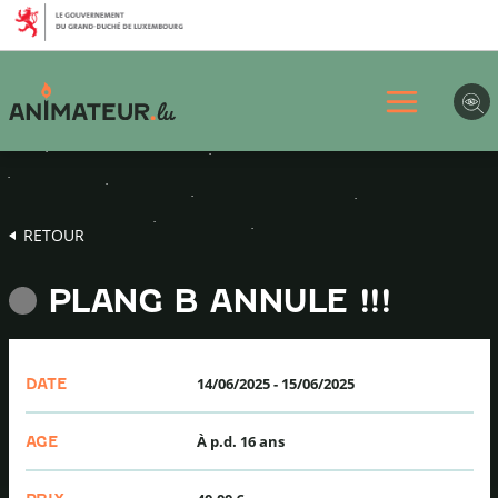
Aller
Aller
Aller
au
au
au
menu
contenu
pied
principal
de
page
RETOUR
PLANG B ANNULE !!!
14/06/2025
-
15/06/2025
DATE
À p.d. 16 ans
AGE