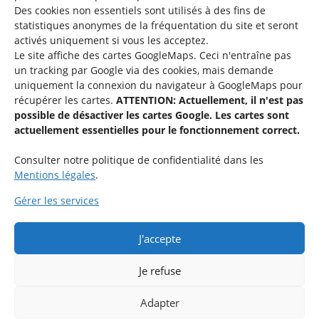
Des cookies non essentiels sont utilisés à des fins de
Une offre du
statistiques
anonymes de la fréquentation du site
et seront
activés uniquement si vous les acceptez.
Le site affiche des cartes GoogleMaps. Ceci n'entraîne pas
un tracking par Google via des cookies, mais demande
uniquement la connexion du navigateur à GoogleMaps pour
récupérer les cartes.
ATTENTION: Actuellement, il n'est pas
Service national de la jeunesse
possible de désactiver les cartes Google. Les cartes sont
actuellement essentielles pour le fonctionnement correct.
48-50 rue Charles Martel
L-2134 Luxembourg
Consulter notre politique de confidentialité dans les
Mentions légales
.
Gérer les services
J'accepte
Rejoignez le groupe « Aide-Animateur / Animateur / Aide-
Technique » sur Facebook.
Je refuse
Adapter
Rejoindre maintenant