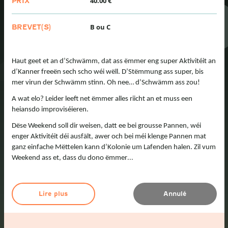
40.00 €
PRIX
B ou C
BREVET(S)
Haut geet et an d’Schwämm, dat ass ëmmer eng super Aktivitéit an
d’Kanner freeën sech scho wéi wëll. D’Stëmmung ass super, bis
mer virun der Schwämm stinn. Oh nee… d’Schwämm ass zou!
A wat elo? Leider leeft net ëmmer alles riicht an et muss een
heiansdo improviséieren.
Dëse Weekend soll dir weisen, datt ee bei grousse Pannen, wéi
enger Aktivitéit déi ausfält, awer och bei méi klenge Pannen mat
ganz einfache Mëttelen kann d’Kolonie um Lafenden halen. Zil vum
...
Weekend ass et, dass du dono ëmmer
Lire plus
Annulé