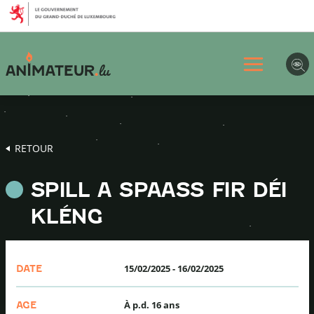
Aller
Aller
Aller
au
au
au
menu
contenu
pied
principal
de
page
RETOUR
SPILL A SPAASS FIR DÉI
KLÉNG
15/02/2025
-
16/02/2025
DATE
À p.d. 16 ans
AGE