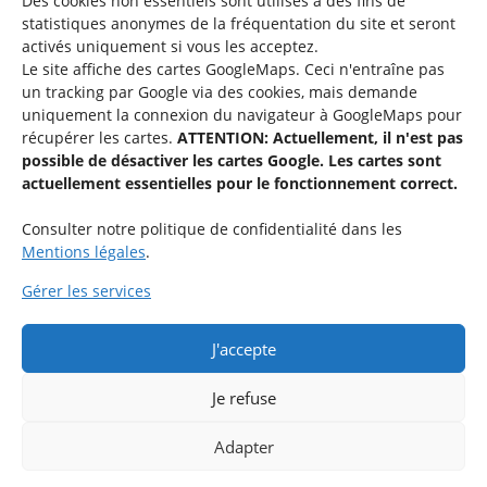
Des cookies non essentiels sont utilisés à des fins de
Une offre du
statistiques
anonymes de la fréquentation du site
et seront
activés uniquement si vous les acceptez.
Le site affiche des cartes GoogleMaps. Ceci n'entraîne pas
un tracking par Google via des cookies, mais demande
uniquement la connexion du navigateur à GoogleMaps pour
récupérer les cartes.
ATTENTION: Actuellement, il n'est pas
Service national de la jeunesse
possible de désactiver les cartes Google. Les cartes sont
actuellement essentielles pour le fonctionnement correct.
48-50 rue Charles Martel
L-2134 Luxembourg
Consulter notre politique de confidentialité dans les
Mentions légales
.
Gérer les services
J'accepte
Rejoignez le groupe « Aide-Animateur / Animateur / Aide-
Technique » sur Facebook.
Je refuse
Adapter
Rejoindre maintenant