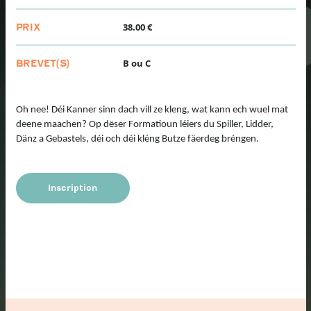
38.00 €
PRIX
B ou C
BREVET(S)
Oh nee! Déi Kanner sinn dach vill ze kleng, wat kann ech wuel mat
deene maachen? Op dëser Formatioun léiers du Spiller, Lidder,
Dänz a Gebastels, déi och déi kléng Butze fäerdeg bréngen.
Inscription