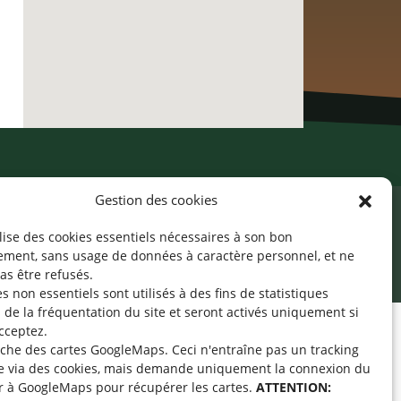
Gestion des cookies
ilise des cookies essentiels nécessaires à son bon
cessibilité
Mentions légales
©2026 SNJ
ement, sans usage de données à caractère personnel, et ne
as être refusés.
s non essentiels sont utilisés à des fins de statistiques
de la fréquentation du site
et seront activés uniquement si
cceptez.
fiche des cartes GoogleMaps. Ceci n'entraîne pas un tracking
pe « Aide-Animateur /
e via des cookies, mais demande uniquement la connexion du
Technique » sur
r à GoogleMaps pour récupérer les cartes.
ATTENTION: