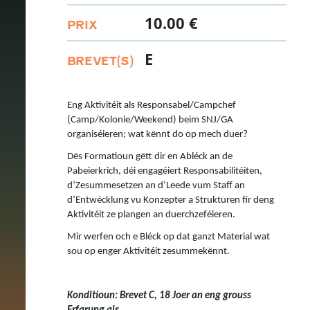
10.00 €
PRIX
E
BREVET(S)
Eng Aktivitéit als Responsabel/Campchef
(Camp/Kolonie/Weekend) beim SNJ/GA
organiséieren; wat kënnt do op mech duer?
Dës Formatioun gëtt dir en Abléck an de
Pabeierkrich, déi engagéiert Responsabilitéiten,
d’Zesummesetzen an d’Leede vum Staff an
d’Entwécklung vu Konzepter a Strukturen fir deng
Aktivitéit ze plangen an duerchzeféieren.
Mir werfen och e Bléck op dat ganzt Material wat
sou op enger Aktivitéit zesummekënnt.
Konditioun: Brevet C, 18 Joer an eng grouss
...