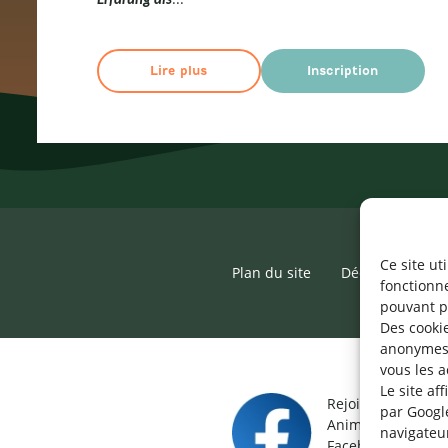
Erfarung als
Lire plus
Inscription
Ce site ut
Plan du site
Déclaration d’ac
fonctionn
pouvant p
Des cookie
anonymes 
vous les a
Le site af
Rejoignez le grou
par Googl
Animateur / Aide-
navigateu
Facebook.