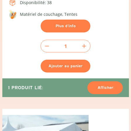
Disponibilité: 38
Matériel de couchage
Tentes
Plus d’info
quantité
de
Tente
de
Ajouter au panier
camping
-
8x5m
1 PRODUIT LIÉ:
Afficher: