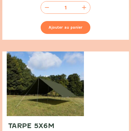
quantité
de
Bâche
de
Ajouter au panier
sol:
5m
x
5m
TARPE 5X6M