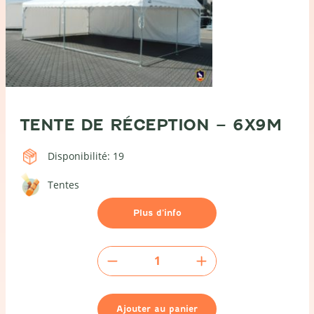
TENTE DE RÉCEPTION – 6X9M
Disponibilité: 19
Tentes
Plus d’info
quantité
de
Tente
de
Ajouter au panier
réception