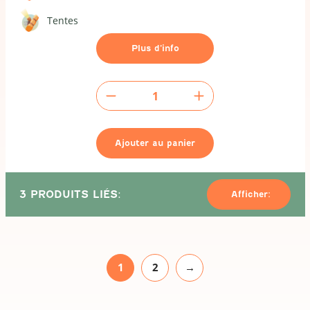
Tentes
Plus d’info
quantité
de
Tente
pliante
Ajouter au panier
-
3x3m
3 PRODUITS LIÉS:
Afficher:
1
2
→