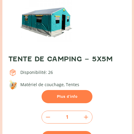
TENTE DE CAMPING – 5X5M
Disponibilité: 26
Matériel de couchage
Tentes
Plus d’info
quantité
de
Tente
de