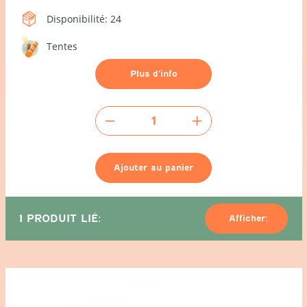
Disponibilité: 24
Tentes
Plus d’info
quantité
de
Tarpe
5x6m
Ajouter au panier
1 PRODUIT LIÉ:
Afficher: