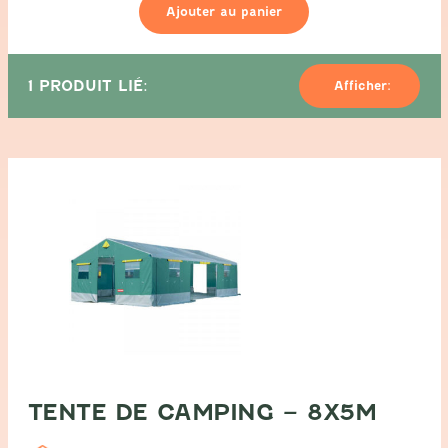
Ajouter au panier
camping
-
5x5m
1 PRODUIT LIÉ:
Afficher:
TENTE DE CAMPING – 8X5M