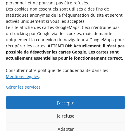
personnel, et ne pouvant pas être refusés.
Des cookies non essentiels sont utilisés à des fins de
Une offre du
statistiques
anonymes de la fréquentation du site
et seront
activés uniquement si vous les acceptez.
Le site affiche des cartes GoogleMaps. Ceci n'entraîne pas
un tracking par Google via des cookies, mais demande
uniquement la connexion du navigateur à GoogleMaps pour
récupérer les cartes.
ATTENTION: Actuellement, il n'est pas
Service national de la jeunesse
possible de désactiver les cartes Google. Les cartes sont
actuellement essentielles pour le fonctionnement correct.
48-50 rue Charles Martel
L-2134 Luxembourg
Consulter notre politique de confidentialité dans les
Mentions légales
.
Gérer les services
J'accepte
Rejoignez le groupe « Aide-Animateur / Animateur / Aide-
Technique » sur Facebook.
Je refuse
Adapter
Rejoindre maintenant