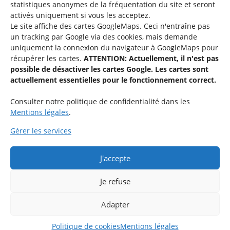
statistiques
anonymes de la fréquentation du site
et seront
activés uniquement si vous les acceptez.
Le site affiche des cartes GoogleMaps. Ceci n'entraîne pas
un tracking par Google via des cookies, mais demande
uniquement la connexion du navigateur à GoogleMaps pour
récupérer les cartes.
ATTENTION: Actuellement, il n'est pas
Service national de la jeunesse
possible de désactiver les cartes Google. Les cartes sont
actuellement essentielles pour le fonctionnement correct.
48-50 rue Charles Martel
L-2134 Luxembourg
Consulter notre politique de confidentialité dans les
Mentions légales
.
Gérer les services
J'accepte
Rejoignez le groupe « Aide-Animateur / Animateur / Aide-
Technique » sur Facebook.
Je refuse
Adapter
Rejoindre maintenant
Politique de cookies
Mentions légales