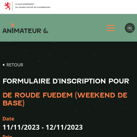
Aller
Aller
Aller
au
au
au
menu
contenu
pied
principal
de
page
RETOUR
FORMULAIRE D’INSCRIPTION POUR
DE ROUDE FUEDEM (WEEKEND DE
BASE)
Date
11/11/2023
-
12/11/2023