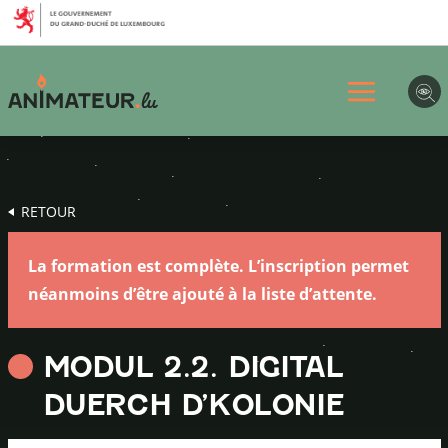
Aller
Aller
Aller
au
au
au
menu
contenu
pied
principal
de
page
RETOUR
La formation est complète. L’inscription permet
néanmoins d’être ajouté à la liste d’attente.
MODUL 2.2. DIGITAL
DUERCH D’KOLONIE