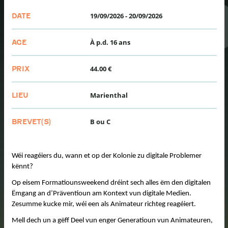
19/09/2026
-
20/09/2026
DATE
À p.d. 16 ans
AGE
44.00 €
PRIX
Marienthal
LIEU
B ou C
BREVET(S)
Wéi reagéiers du, wann et op der Kolonie zu digitale Problemer
kënnt?
Op eisem Formatiounsweekend dréint sech alles ëm den digitalen
Ëmgang an d’Präventioun am Kontext vun digitale Medien.
Zesumme kucke mir, wéi een als Animateur richteg reagéiert.
Mell dech un a gëff Deel vun enger Generatioun vun Animateuren,