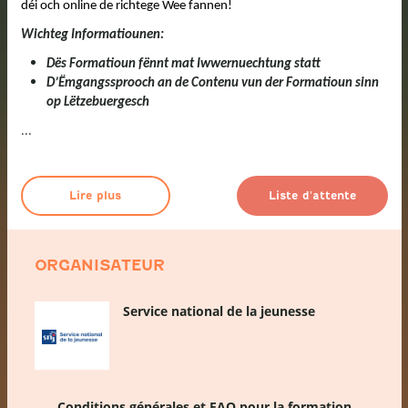
déi och online de richtege Wee fannen!
Wichteg Informatiounen:
Dës Formatioun fënnt mat Iwwernuechtung statt
D’Ëmgangssprooch an de Contenu vun der Formatioun sinn
op Lëtzebuergesch
...
Lire plus
Liste d'attente
ORGANISATEUR
Service national de la jeunesse
Conditions générales et FAQ pour la formation