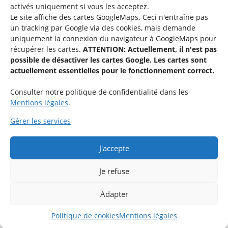
activés uniquement si vous les acceptez.
Le site affiche des cartes GoogleMaps. Ceci n'entraîne pas
un tracking par Google via des cookies, mais demande
uniquement la connexion du navigateur à GoogleMaps pour
récupérer les cartes.
ATTENTION: Actuellement, il n'est pas
Service national de la jeunesse
possible de désactiver les cartes Google. Les cartes sont
actuellement essentielles pour le fonctionnement correct.
48-50 rue Charles Martel
L-2134 Luxembourg
Consulter notre politique de confidentialité dans les
Mentions légales
.
Gérer les services
J'accepte
Rejoignez le groupe « Aide-Animateur / Animateur / Aide-
Technique » sur Facebook.
Je refuse
Adapter
Rejoindre maintenant
Politique de cookies
Mentions légales